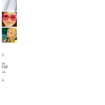
↑
←
Ctrl
→
↓