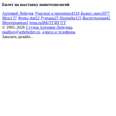
Билет на выставку нанотехнологий
Артемий Лебедев
Участие в проектах
4310
Бизнес-линч
2077
Мозг
137
Фото дня
52
Рутина
25
Награды
115
Выступления
42
Мероприятия
1
tema.ru
|
ВК
|
ТГ
|
ИГ
|
ТТ
© 1995–2026
Студия Артемия Лебедева
mailbox@artlebedev.ru
,
адреса и телефоны
Заказать дизайн...