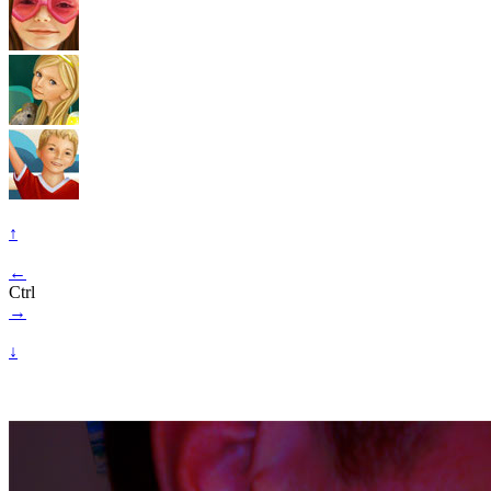
↑
←
Ctrl
→
↓