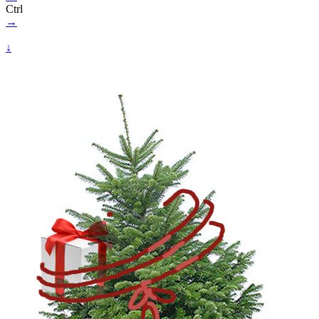
Ctrl
→
↓