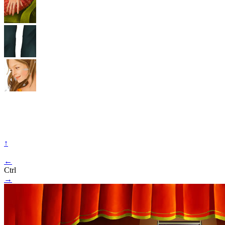
↑
←
Ctrl
→