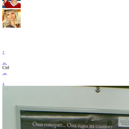
↑
←
Ctrl
→
↓