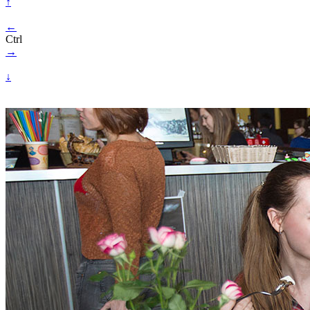
↑
←
Ctrl
→
↓