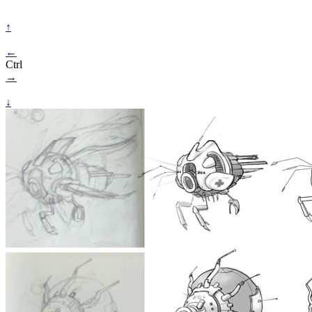
↑
←
Ctrl
→
↓