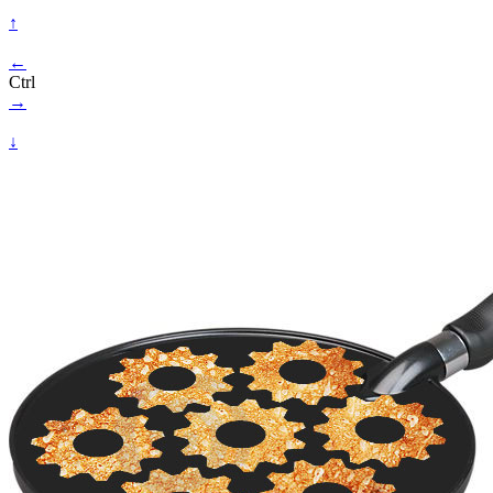
↑
←
Ctrl
→
↓