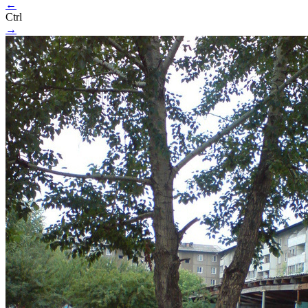
←
Ctrl
→