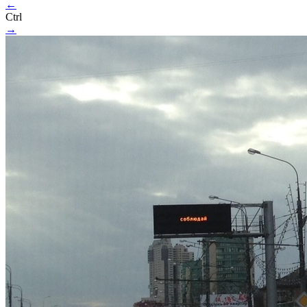
←
Ctrl
→