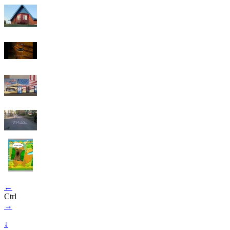
←
Ctrl
→
↓