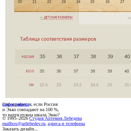
Спрашивается, если Россия
инфографика
и Экко совпадают на 100 %,
то нахуя нужна шкала Экко?
© 1995–2026
Студия Артемия Лебедева
mailbox@artlebedev.ru
,
адреса и телефоны
Заказать дизайн...