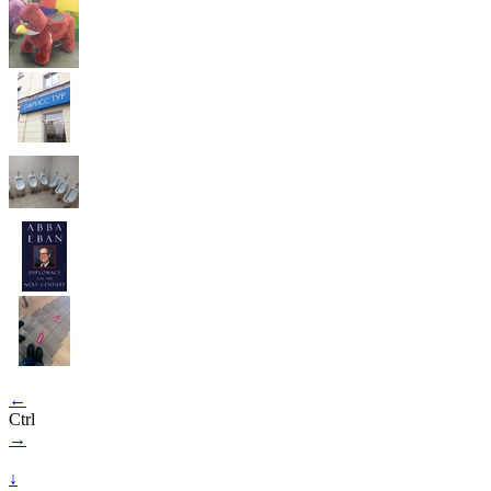
←
Ctrl
→
↓