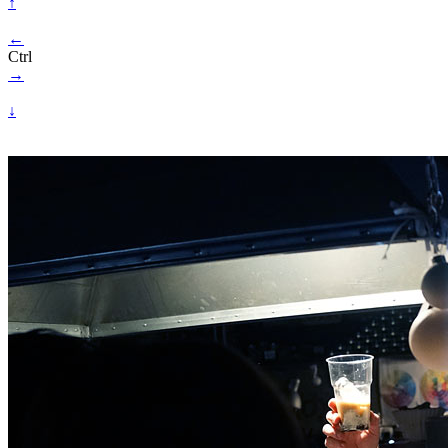
↑
←
Ctrl
→
↓