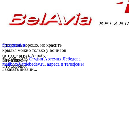
Это очень хорошо, но красить
графдизайн
крылья можно только у Боингов
(и то не всех), Аэробус
© 1995–2026
Студия Артемия Лебедева
Это плохо.
не позволяет.
mailbox@artlebedev.ru
,
адреса и телефоны
Это хорошо.
Заказать дизайн...