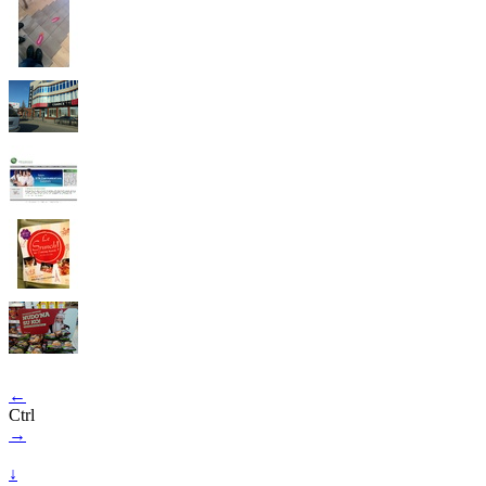
←
Ctrl
→
↓