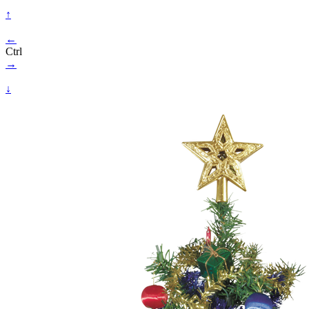
↑
←
Ctrl
→
↓