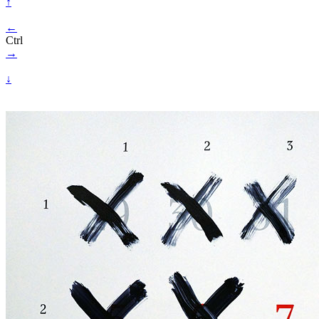
↑
←
Ctrl
→
↓