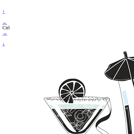
↑
←
Ctrl
→
↓