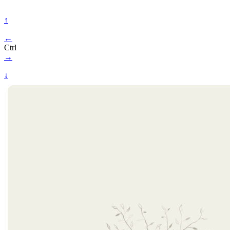
↑
←
Ctrl
→
↓