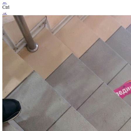
←
Ctrl
→