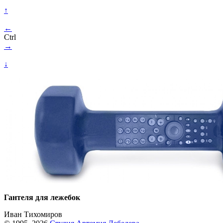
↑
←
Ctrl
→
↓
Гантеля для лежебок
Иван Тихомиров