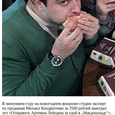
В минувшем году на новогоднем аукционе студии эксперт
по продажам Михаил Кондратенко за 3500 рублей выиграл
лот «Отправить Артемия Лебедева за едой в „Макдональдс“».