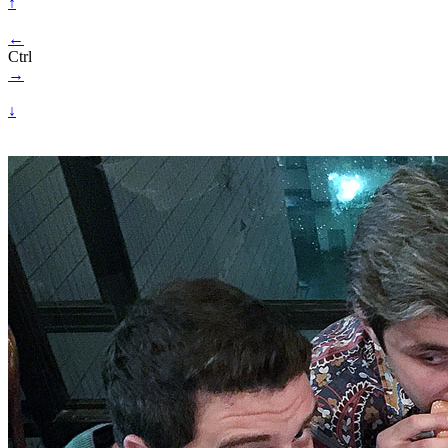
↑
←
Ctrl
→
↓