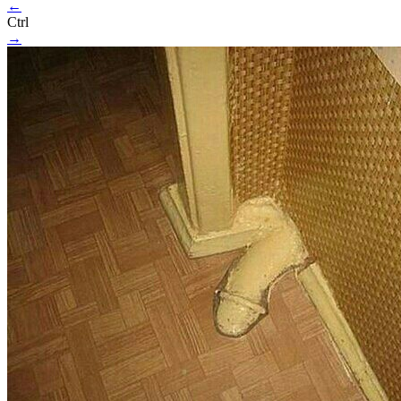
←
Ctrl
→