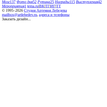
Мозг
137
Фото дня
52
Рутина
25
Награды
115
Выступления
42
Мероприятия
1
tema.ru
|
ВК
|
ТГ
|
ИГ
|
ТТ
© 1995–2026
Студия Артемия Лебедева
mailbox@artlebedev.ru
,
адреса и телефоны
Заказать дизайн...