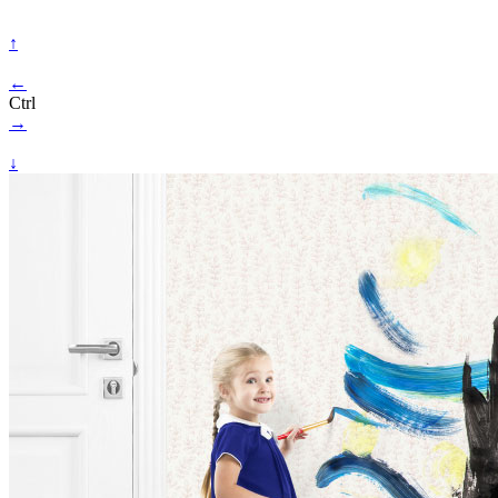
↑
←
Ctrl
→
↓