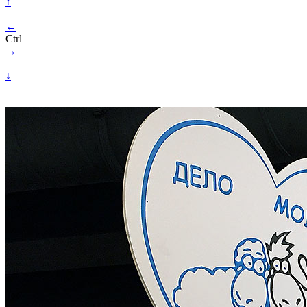
↑
←
Ctrl
→
↓