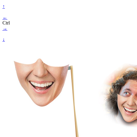
↑
←
Ctrl
→
↓