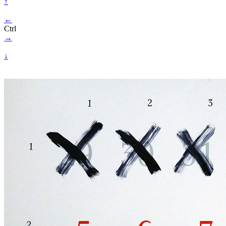
↑
←
Ctrl
→
↓