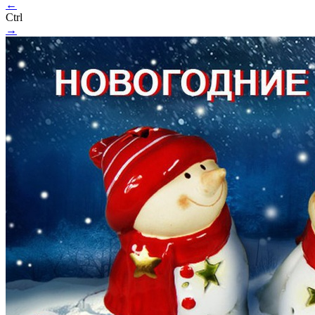
←
Ctrl
→