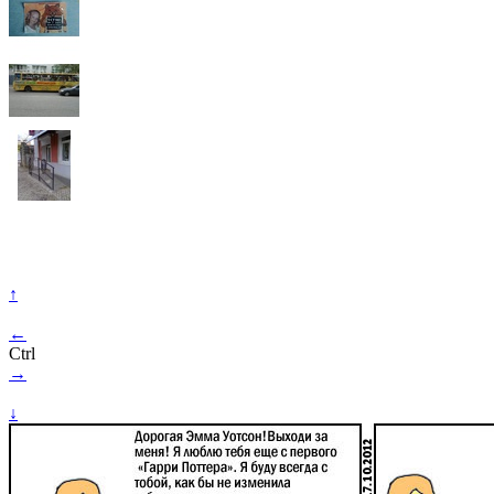
↑
←
Ctrl
→
↓