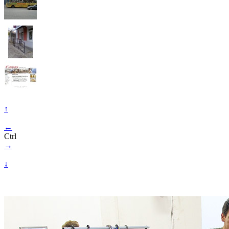
↑
←
Ctrl
→
↓