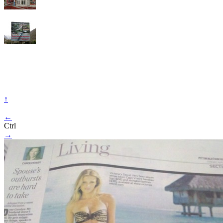
↑
←
Ctrl
→