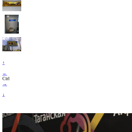
↑
←
Ctrl
→
↓