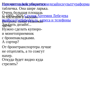
Непонятно, как убирается
город
интерфейс
объект
промдизайн
скульптура
форма
табличка. Она шире ларька.
Очень большая площадь
© 1995–2026
Студия Артемия Лебедева
остекления и окошко.
mailbox@artlebedev.ru
,
адреса и телефоны
Витрина самая уязвимая
Заказать дизайн...
часть.
Нужно сделать купюро-
и монетоприемник
с броненакладками.
А сортир?
От бронетранспортера лучше
не отцеплять, а то сожгут
нахер.
Откуда будет видно куда
стрелять?