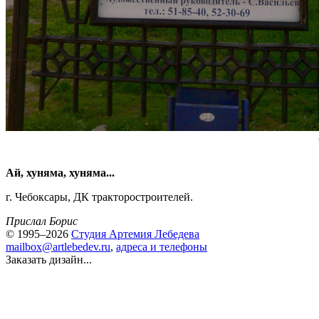
Ай, хуняма, хуняма...
г. Чебоксары, ДК тракторостроителей.
Прислал Борис
© 1995–2026
Студия Артемия Лебедева
mailbox@artlebedev.ru
,
адреса и телефоны
Заказать дизайн...