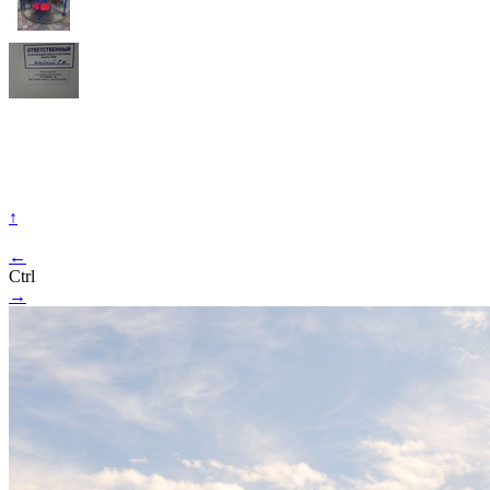
↑
←
Ctrl
→