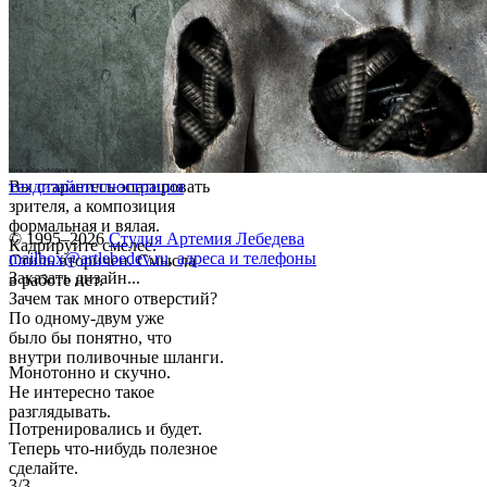
Вы стараетесь эпатировать
техдизайн
иллюстрация
зрителя, а композиция
формальная и вялая.
© 1995–2026
Студия Артемия Лебедева
Кадрируйте смелее.
mailbox@artlebedev.ru
,
адреса и телефоны
Стиль вторичен. Смысла
Заказать дизайн...
в работе нет.
Зачем так много отверстий?
По одному-двум уже
было бы понятно, что
внутри поливочные шланги.
Монотонно и скучно.
Не интересно такое
разглядывать.
Потренировались и будет.
Теперь что-нибудь полезное
сделайте.
3/3