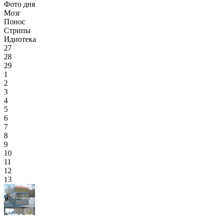
Фото дня
Мозг
Понос
Стрипы
Идиотека
27
28
29
1
2
3
4
5
6
7
8
9
10
11
12
13