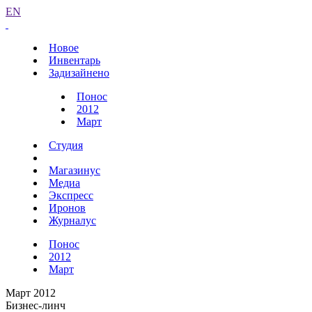
EN
Новое
Инвентарь
Задизайнено
Понос
2012
Март
Студия
Магазинус
Медиа
Экспресс
Иронов
Журналус
Понос
2012
Март
Март 2012
Бизнес-линч