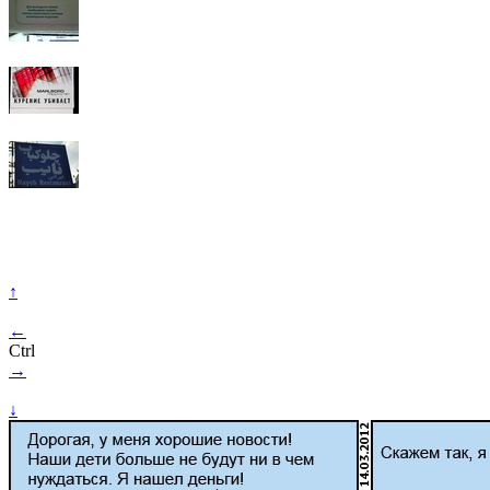
↑
←
Ctrl
→
↓