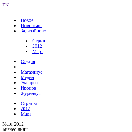
EN
Новое
Инвентарь
Задизайнено
Стрипы
2012
Март
Студия
Магазинус
Медиа
Экспресс
Иронов
Журналус
Стрипы
2012
Март
Март 2012
Бизнес-линч