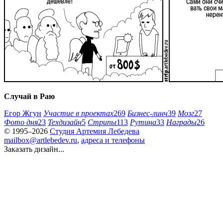
Случай в Раю
Егор Жгун
Участие в проектах
269
Бизнес-линч
39
Мозг
27
Фото дня
23
Техдизайн
5
Стрипы
113
Рутина
33
Награды
26
© 1995–2026
Студия Артемия Лебедева
mailbox@artlebedev.ru
,
адреса и телефоны
Заказать дизайн...