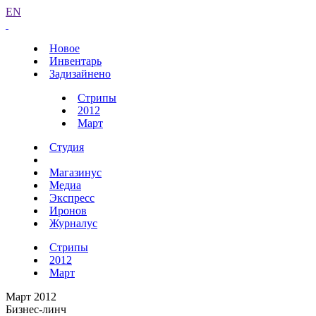
EN
Новое
Инвентарь
Задизайнено
Стрипы
2012
Март
Студия
Магазинус
Медиа
Экспресс
Иронов
Журналус
Стрипы
2012
Март
Март 2012
Бизнес-линч