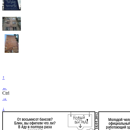
↑
←
Ctrl
→
↓