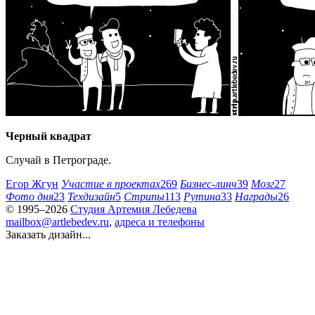
Черный квадрат
Случай в Петрограде.
Егор Жгун
Участие в проектах
269
Бизнес-линч
39
Мозг
27
Фото дня
23
Техдизайн
5
Стрипы
113
Рутина
33
Награды
26
© 1995–2026
Студия Артемия Лебедева
mailbox@artlebedev.ru
,
адреса и телефоны
Заказать дизайн...