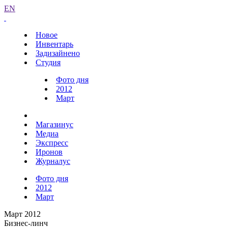
EN
Новое
Инвентарь
Задизайнено
Студия
Фото дня
2012
Март
Магазинус
Медиа
Экспресс
Иронов
Журналус
Фото дня
2012
Март
Март 2012
Бизнес-линч