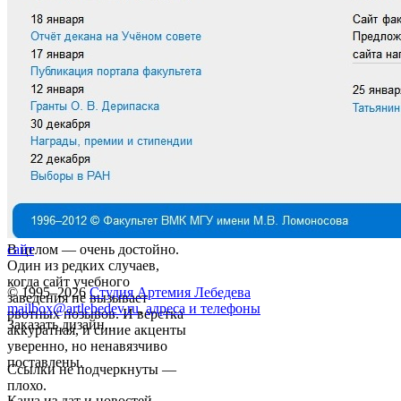
В целом — очень достойно.
сайт
Один из редких случаев,
когда сайт учебного
© 1995–2026
Студия Артемия Лебедева
заведения не вызывает
mailbox@artlebedev.ru
,
адреса и телефоны
рвотных позывов. И верстка
Заказать дизайн...
аккуратная, и синие акценты
уверенно, но ненавязчиво
поставлены.
Ссылки не подчеркнуты —
плохо.
Каша из дат и новостей —