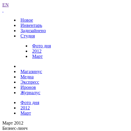
EN
Новое
Инвентарь
Задизайнено
Студия
Фото дня
2012
Март
Магазинус
Медиа
Экспресс
Иронов
Журналус
Фото дня
2012
Март
Март 2012
Бизнес-линч