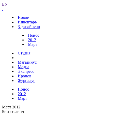
EN
Новое
Инвентарь
Задизайнено
Понос
2012
Март
Студия
Магазинус
Медиа
Экспресс
Иронов
Журналус
Понос
2012
Март
Март 2012
Бизнес-линч