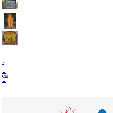
↑
←
Ctrl
→
↓