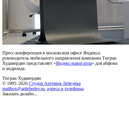
Пресс-конференция в московском офисе Яндекса:
руководитель мобильного направления компании Тигран
Худавердян представляет «
Яндекс-навигатор
» для айфона
и андроида.
Тигран Худавердян
© 1995–2026
Студия Артемия Лебедева
mailbox@artlebedev.ru
,
адреса и телефоны
Заказать дизайн...