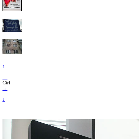
↑
←
Ctrl
→
↓