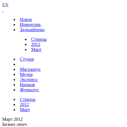
EN
Новое
Инвентарь
Задизайнено
Стрипы
2012
Март
Студия
Магазинус
Медиа
Экспресс
Иронов
Журналус
Стрипы
2012
Март
Март 2012
Бизнес-линч