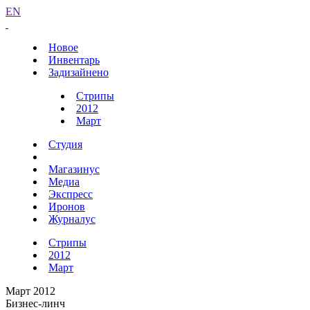
EN
Новое
Инвентарь
Задизайнено
Стрипы
2012
Март
Студия
Магазинус
Медиа
Экспресс
Иронов
Журналус
Стрипы
2012
Март
Март 2012
Бизнес-линч