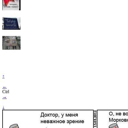
↑
←
Ctrl
→
↓