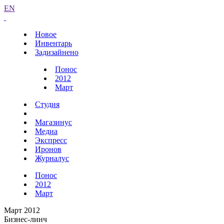
EN
Новое
Инвентарь
Задизайнено
Понос
2012
Март
Студия
Магазинус
Медиа
Экспресс
Иронов
Журналус
Понос
2012
Март
Март 2012
Бизнес-линч