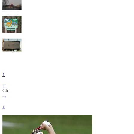
↑
←
Ctrl
→
↓