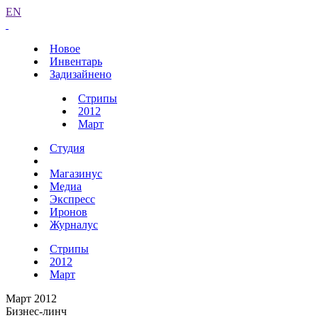
EN
Новое
Инвентарь
Задизайнено
Стрипы
2012
Март
Студия
Магазинус
Медиа
Экспресс
Иронов
Журналус
Стрипы
2012
Март
Март 2012
Бизнес-линч