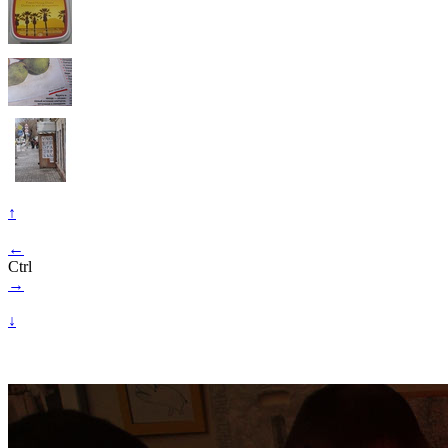
↑
←
Ctrl
→
↓