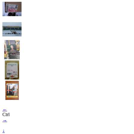
←
Ctrl
→
↓